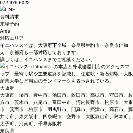
072-975-6022
資料請求
来場予約
Area
対応エリア
イニハンスでは、大阪府下全域・奈良県生駒市・奈良市に加
え、京都府も一部対応しております。
詳しくは、イニハンスまでご相談ください。
大阪府
大阪市、堺市、豊中市、池田市、吹田市、高槻市、守口市、
枚
方市
、茨木市、八尾市、富田林市、河内長野市、松原市、
大東
市
、箕面市、柏原市、羽曳野市、門真市、摂津市、高石市、藤
井寺市、
東大阪市
、四条畷市、交野市、大阪狭山市、島本町、
太子町、河南町、千早赤阪村
奈良県