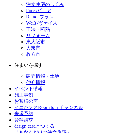
注文住宅のしくみ
Pure /ピュア
Blanc /ブラン
Weiß /ヴァイス
工法・断熱
リフォーム
東大阪市
大東市
枚方市
住まいを探す
建売情報・土地
仲介情報
イベント情報
施工事例
お客様の声
イニハンスRoom tour チャンネル
来場予約
資料請求
design casaとつくる
「あなただけの注文住宅」