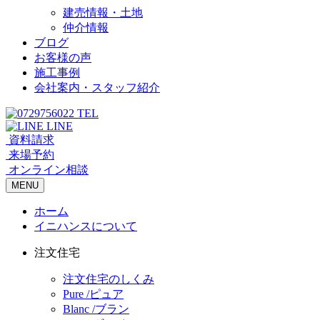
建売情報・土地
仲介情報
ブログ
お客様の声
施工事例
会社案内・スタッフ紹介
TEL
LINE
資料請求
来場予約
オンライン相談
MENU
ホーム
イニハンスについて
注文住宅
注文住宅のしくみ
Pure /ピュア
Blanc /ブラン