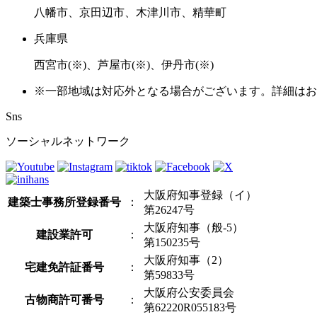
八幡市、京田辺市、木津川市、精華町
兵庫県
西宮市(※)、芦屋市(※)、伊丹市(※)
※一部地域は対応外となる場合がございます。詳細はお
Sns
ソーシャルネットワーク
大阪府知事登録（イ）
建築士事務所登録番号
：
第26247号
大阪府知事（般-5）
建設業許可
：
第150235号
大阪府知事（2）
宅建免許証番号
：
第59833号
大阪府公安委員会
古物商許可番号
：
第62220R055183号