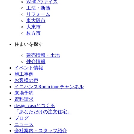
Weiß /ヴァイス
工法・断熱
リフォーム
東大阪市
大東市
枚方市
住まいを探す
建売情報・土地
仲介情報
イベント情報
施工事例
お客様の声
イニハンスRoom tour チャンネル
来場予約
資料請求
design casaとつくる
「あなただけの注文住宅」
ブログ
ニュース
会社案内・スタッフ紹介