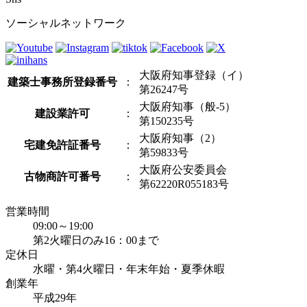
ソーシャルネットワーク
大阪府知事登録（イ）
建築士事務所登録番号
：
第26247号
大阪府知事（般-5）
建設業許可
：
第150235号
大阪府知事（2）
宅建免許証番号
：
第59833号
大阪府公安委員会
古物商許可番号
：
第62220R055183号
営業時間
09:00～19:00
第2火曜日のみ16：00まで
定休日
水曜・第4火曜日・年末年始・夏季休暇
創業年
平成29年