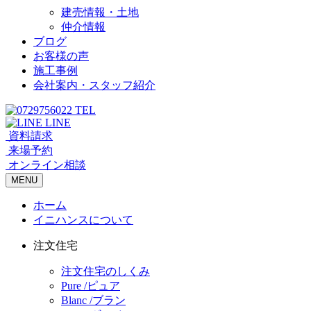
建売情報・土地
仲介情報
ブログ
お客様の声
施工事例
会社案内・スタッフ紹介
TEL
LINE
資料請求
来場予約
オンライン相談
MENU
ホーム
イニハンスについて
注文住宅
注文住宅のしくみ
Pure /ピュア
Blanc /ブラン