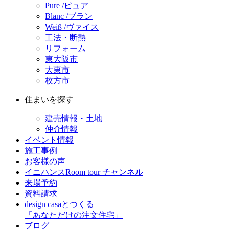
Pure /ピュア
Blanc /ブラン
Weiß /ヴァイス
工法・断熱
リフォーム
東大阪市
大東市
枚方市
住まいを探す
建売情報・土地
仲介情報
イベント情報
施工事例
お客様の声
イニハンスRoom tour チャンネル
来場予約
資料請求
design casaとつくる
「あなただけの注文住宅」
ブログ