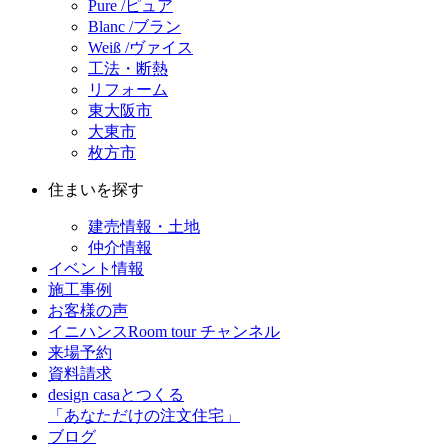
Pure /ピュア
Blanc /ブラン
Weiß /ヴァイス
工法・断熱
リフォーム
東大阪市
大東市
枚方市
住まいを探す
建売情報・土地
仲介情報
イベント情報
施工事例
お客様の声
イニハンスRoom tour チャンネル
来場予約
資料請求
design casaとつくる
「あなただけの注文住宅」
ブログ