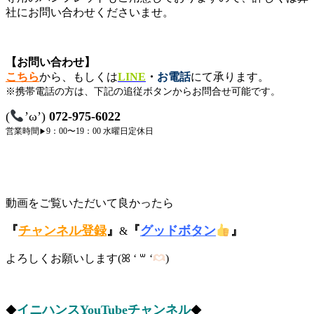
社にお問い合わせくださいませ。
【お問い合わせ】
こちら
から、もしくは
LINE
・
お電話
にて承ります。
※携帯電話の方は、下記の追従ボタンからお問合せ可能です。
(
’ω’)
072-975-6022
営業時間
9：00〜19：00
水曜日定休日
▶︎
動画をご覧いただいて良かったら
『
チャンネル登録
』
『
グッドボタン
』
&
よろしくお願いします(ꕤ ‘ ꒳ ‘
)
イニハンスYouTubeチャンネル
◆
◆