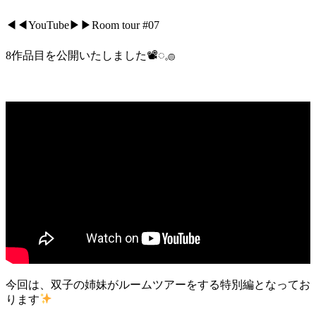
◀︎◀︎YouTube▶︎▶︎Room tour #07
8作品目を公開いたしました📽◌𓈒𓐍
今回は、双子の姉妹がルームツアーをする特別編となってお
ります