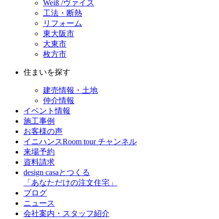
Weiß /ヴァイス
工法・断熱
リフォーム
東大阪市
大東市
枚方市
住まいを探す
建売情報・土地
仲介情報
イベント情報
施工事例
お客様の声
イニハンスRoom tour チャンネル
来場予約
資料請求
design casaとつくる
「あなただけの注文住宅」
ブログ
ニュース
会社案内・スタッフ紹介