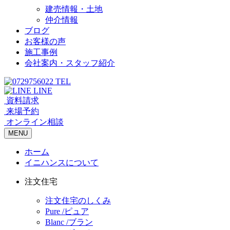
建売情報・土地
仲介情報
ブログ
お客様の声
施工事例
会社案内・スタッフ紹介
TEL
LINE
資料請求
来場予約
オンライン相談
MENU
ホーム
イニハンスについて
注文住宅
注文住宅のしくみ
Pure /ピュア
Blanc /ブラン