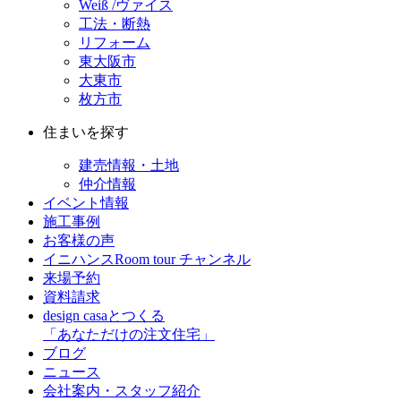
Weiß /ヴァイス
工法・断熱
リフォーム
東大阪市
大東市
枚方市
住まいを探す
建売情報・土地
仲介情報
イベント情報
施工事例
お客様の声
イニハンスRoom tour チャンネル
来場予約
資料請求
design casaとつくる
「あなただけの注文住宅」
ブログ
ニュース
会社案内・スタッフ紹介