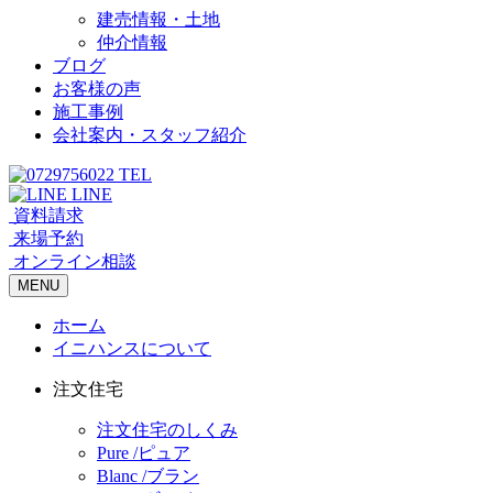
建売情報・土地
仲介情報
ブログ
お客様の声
施工事例
会社案内・スタッフ紹介
TEL
LINE
資料請求
来場予約
オンライン相談
MENU
ホーム
イニハンスについて
注文住宅
注文住宅のしくみ
Pure /ピュア
Blanc /ブラン