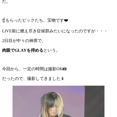
た。
☝️もらったピックたち。宝物です❤️
LIVE前に燃え尽き症候群みたいになったのですが・・・
2日目が中々の神席で。
肉眼でGLAYを拝める
という。
今回から、一定の時間は撮影OK📸
だったので、撮影してきました📱