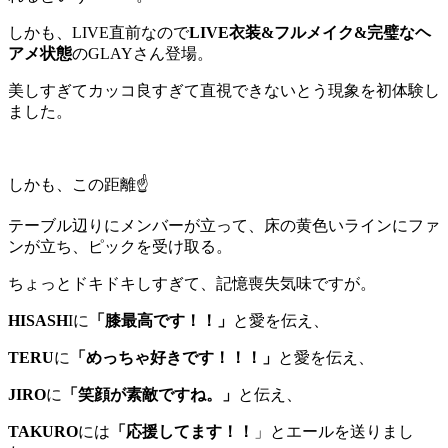
しかも、LIVE直前なので
LIVE衣装&フルメイク&完璧なヘ
アメ状態
のGLAYさん登場。
美しすぎてカッコ良すぎて直視できないとう現象を初体験し
ました。
しかも、この距離☝️
テーブル辺りにメンバーが立って、床の黄色いラインにファ
ンが立ち、ピックを受け取る。
ちょっとドキドキしすぎて、記憶喪失気味ですが。
HISASH
Iに
「膝最高です！！」
と愛を伝え、
TERU
に
「めっちゃ好きです！！！」
と愛を伝え、
JIRO
に
「笑顔が素敵ですね。」
と伝え、
TAKURO
には
「応援してます！！
」とエールを送りまし