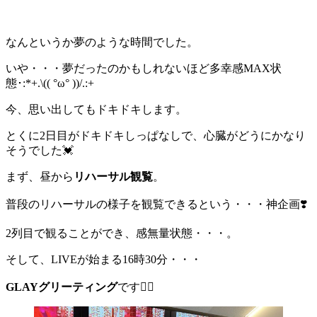
なんというか夢のような時間でした。
いや・・・夢だったのかもしれないほど多幸感MAX状
態･:*+.\(( °ω° ))/.:+
今、思い出してもドキドキします。
とくに2日目がドキドキしっぱなしで、心臓がどうにかなり
そうでした💓
まず、昼から
リハーサル観覧
。
普段のリハーサルの様子を観覧できるという・・・神企画❣️
2列目で観ることができ、感無量状態・・・。
そして、LIVEが始まる16時30分・・・
GLAYグリーティング
です❤️‍🔥