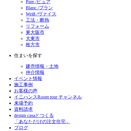
Pure /ピュア
Blanc /ブラン
Weiß /ヴァイス
工法・断熱
リフォーム
東大阪市
大東市
枚方市
住まいを探す
建売情報・土地
仲介情報
イベント情報
施工事例
お客様の声
イニハンスRoom tour チャンネル
来場予約
資料請求
design casaとつくる
「あなただけの注文住宅」
ブログ