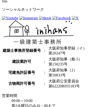
Sns
ソーシャルネットワーク
大阪府知事登録（イ）
建築士事務所登録番号
：
第26247号
大阪府知事（般-5）
建設業許可
：
第150235号
大阪府知事（2）
宅建免許証番号
：
第59833号
大阪府公安委員会
古物商許可番号
：
第62220R055183号
営業時間
09:00～19:00
第2火曜日のみ16：00まで