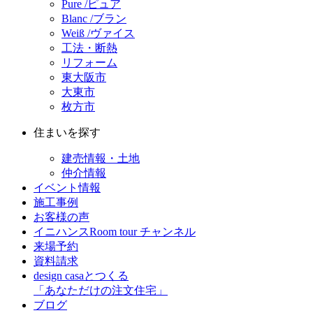
Pure /ピュア
Blanc /ブラン
Weiß /ヴァイス
工法・断熱
リフォーム
東大阪市
大東市
枚方市
住まいを探す
建売情報・土地
仲介情報
イベント情報
施工事例
お客様の声
イニハンスRoom tour チャンネル
来場予約
資料請求
design casaとつくる
「あなただけの注文住宅」
ブログ