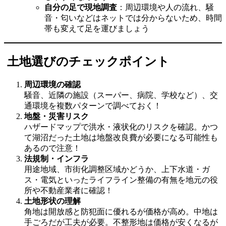
自分の足で現地調査
：周辺環境や人の流れ、騒
音・匂いなどはネットでは分からないため、時間
帯も変えて足を運びましょう
土地選びのチェックポイント
周辺環境の確認
騒音、近隣の施設（スーパー、病院、学校など）、交
通環境を複数パターンで調べておく！
地盤・災害リスク
ハザードマップで洪水・液状化のリスクを確認。かつ
て湖沼だった土地は地盤改良費が必要になる可能性も
あるので注意！
法規制・インフラ
用途地域、市街化調整区域かどうか、上下水道・ガ
ス・電気といったライフライン整備の有無を地元の役
所や不動産業者に確認！
土地形状の理解
角地は開放感と防犯面に優れるが価格が高め。中地は
手ごろだが工夫が必要。不整形地は価格が安くなるが