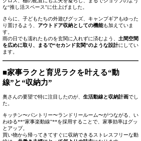
クロス、棚の配置にも工夫を凝らし、まるでショップのよう
な“推し活スペース”に仕上げました。
さらに、子どもたちの外遊びグッズ、キャンプギアもゆった
り置けるよう、
アウトドア収納としての機能
も加えていま
す。
雨の日でも濡れたものを玄関に入れずに済むよう、
土間空間
を広めに取り、まるで“セカンド玄関”のような設計
にしてい
ます。
■家事ラクと育児ラクを叶える“動
線”と“収納力”
奥さんの要望で特に注目したのが、
生活動線と収納計画
でし
た。
キッチン〜パントリー〜ランドリールーム〜がつながる、い
わゆる**“家事楽動線”**を採用することで、家事効率はグッ
とアップ。
買い物から帰ってきてすぐに収納できるストレスフリーな動