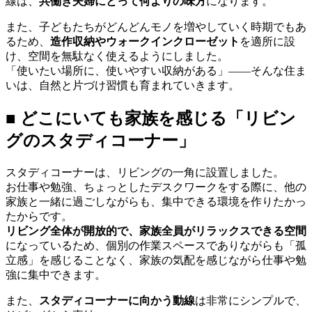
線は、
共働き夫婦にとって何よりの味方
になります。
また、子どもたちがどんどんモノを増やしていく時期でもあ
るため、
造作収納やウォークインクローゼット
を適所に設
け、空間を無駄なく使えるようにしました。
「使いたい場所に、使いやすい収納がある」――そんな住ま
いは、自然と片づけ習慣も育まれていきます。
■ どこにいても家族を感じる「リビン
グのスタディコーナー」
スタディコーナーは、リビングの一角に設置しました。
お仕事や勉強、ちょっとしたデスクワークをする際に、他の
家族と一緒に過ごしながらも、集中できる環境を作りたかっ
たからです。
リビング全体が開放的で、家族全員がリラックスできる空間
になっているため、個別の作業スペースでありながらも「孤
立感」を感じることなく、家族の気配を感じながら仕事や勉
強に集中できます。
また、
スタディコーナーに向かう動線
は非常にシンプルで、