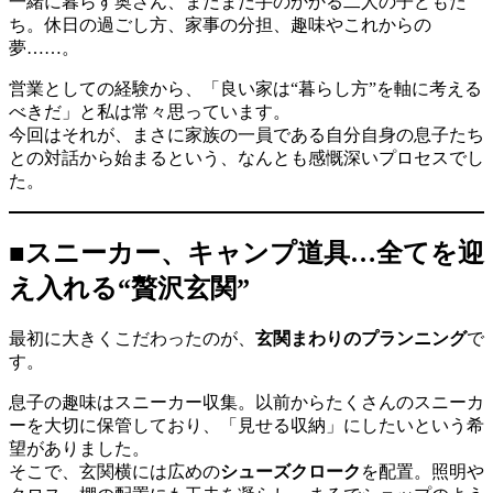
一緒に暮らす奥さん、まだまだ手のかかる二人の子どもた
ち。休日の過ごし方、家事の分担、趣味やこれからの
夢……。
営業としての経験から、「良い家は“暮らし方”を軸に考える
べきだ」と私は常々思っています。
今回はそれが、まさに家族の一員である自分自身の息子たち
との対話から始まるという、なんとも感慨深いプロセスでし
た。
■スニーカー、キャンプ道具…全てを迎
え入れる“贅沢玄関”
最初に大きくこだわったのが、
玄関まわりのプランニング
で
す。
息子の趣味はスニーカー収集。以前からたくさんのスニーカ
ーを大切に保管しており、「見せる収納」にしたいという希
望がありました。
そこで、玄関横には広めの
シューズクローク
を配置。照明や