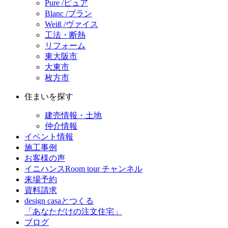
Pure /ピュア
Blanc /ブラン
Weiß /ヴァイス
工法・断熱
リフォーム
東大阪市
大東市
枚方市
住まいを探す
建売情報・土地
仲介情報
イベント情報
施工事例
お客様の声
イニハンスRoom tour チャンネル
来場予約
資料請求
design casaとつくる
「あなただけの注文住宅」
ブログ