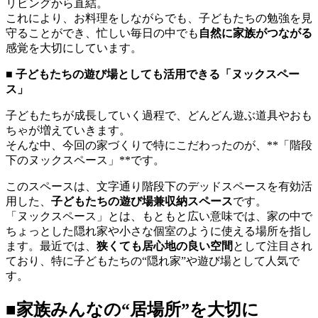
リビングから直結。
これにより、お料理をしながらでも、子どもたちの勉強を見
守ることができ、忙しい毎日の中でも
自然に家族がつながる
感覚を大切にしています。
■ 子どもたちの遊び場としても活用できる「ヌックスペー
ス」
子どもたちが成長していく過程で、どんどん遊ぶ道具やおも
ちゃが増えていきます。
そんな中、今回の家づくりで特にこだわったのが、**「階段
下のヌックスペース」**です。
このスペースは、文字通り階段下のデッドスペースを有効活
用した、
子どもたちの遊び場兼収納スペース
です。
「ヌックスペース」とは、もともと広い意味では、家の中で
ちょっとした隠れ家や小さな個室のように使える場所を指し
ます。最近では、
狭くても居心地の良い空間
として注目され
ており、特に子どもたちの“隠れ家”や遊び場として人気で
す。
■家族みんなの“居場所”を大切に