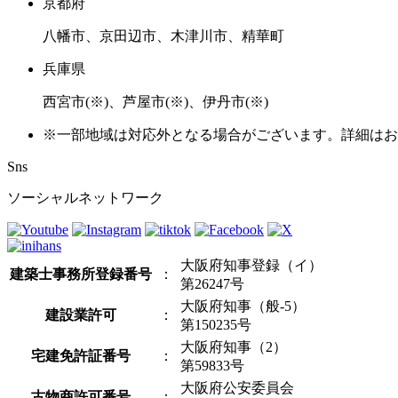
京都府
八幡市、京田辺市、木津川市、精華町
兵庫県
西宮市(※)、芦屋市(※)、伊丹市(※)
※一部地域は対応外となる場合がございます。詳細はお
Sns
ソーシャルネットワーク
大阪府知事登録（イ）
建築士事務所登録番号
：
第26247号
大阪府知事（般-5）
建設業許可
：
第150235号
大阪府知事（2）
宅建免許証番号
：
第59833号
大阪府公安委員会
古物商許可番号
：