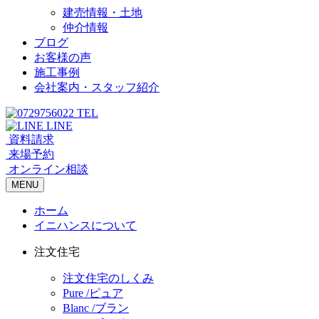
建売情報・土地
仲介情報
ブログ
お客様の声
施工事例
会社案内・スタッフ紹介
TEL
LINE
資料請求
来場予約
オンライン相談
MENU
ホーム
イニハンスについて
注文住宅
注文住宅のしくみ
Pure /ピュア
Blanc /ブラン