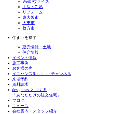
Weiß /ヴァイス
工法・断熱
リフォーム
東大阪市
大東市
枚方市
住まいを探す
建売情報・土地
仲介情報
イベント情報
施工事例
お客様の声
イニハンスRoom tour チャンネル
来場予約
資料請求
design casaとつくる
「あなただけの注文住宅」
ブログ
ニュース
会社案内・スタッフ紹介