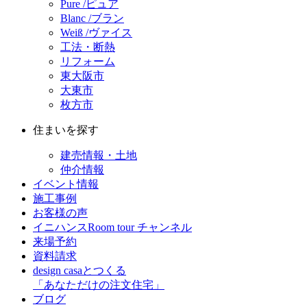
Pure /ピュア
Blanc /ブラン
Weiß /ヴァイス
工法・断熱
リフォーム
東大阪市
大東市
枚方市
住まいを探す
建売情報・土地
仲介情報
イベント情報
施工事例
お客様の声
イニハンスRoom tour チャンネル
来場予約
資料請求
design casaとつくる
「あなただけの注文住宅」
ブログ