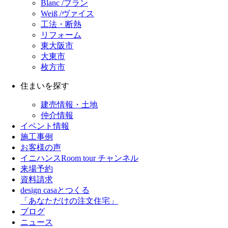
Blanc /ブラン
Weiß /ヴァイス
工法・断熱
リフォーム
東大阪市
大東市
枚方市
住まいを探す
建売情報・土地
仲介情報
イベント情報
施工事例
お客様の声
イニハンスRoom tour チャンネル
来場予約
資料請求
design casaとつくる
「あなただけの注文住宅」
ブログ
ニュース