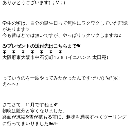
ありがとうございます( ；∀；)
学生の頃は、自分の誕生日って無性にワクワクしていた記憶
があります✨
今も昔ほどでは無いですが、やっぱりワクワクしますね♫
🎁
プレゼントの送付先はこちらまで
💝
⏬ ⏬ ⏬ ⏬ ⏬ ⏬ ⏬
大阪府東大阪市中石切町4-2-8（イニハンス 太田宛）
っていうのを一度やってみたかったんです･:*+.\(( °ω° ))/.:+
えへへ♪
さてさて、11月ですねぇ🍂
朝晩は随分と寒くなりました。
路面が凍結&雪が積もる前に、趣味を満喫すべくツーリング
に行ってまいりました🏍✨