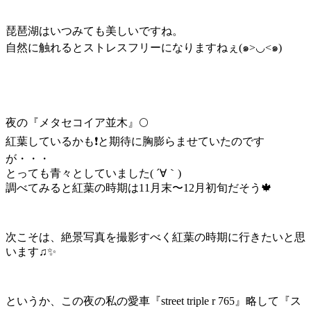
琵琶湖はいつみても美しいですね。
自然に触れるとストレスフリーになりますねぇ(๑>◡<๑)
夜の『メタセコイア並木』🌕
紅葉しているかも❗️と期待に胸膨らませていたのです
が・・・
とっても青々としていました( ´∀｀)
調べてみると紅葉の時期は11月末〜12月初旬だそう🍁
次こそは、絶景写真を撮影すべく紅葉の時期に行きたいと思
います♫✨
というか、この夜の私の愛車『street triple r 765』略して『ス