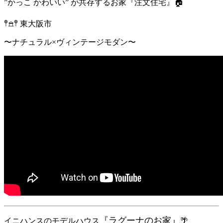
”かっこ かわいい” が共存するお家『注文住宅』🏠
𖤣𖠿𖤣 東大阪市
〜ナチュラル×ヴィンテージモダン〜
『ラグーナのお家』
イニハンスのモデルハウス
🌴