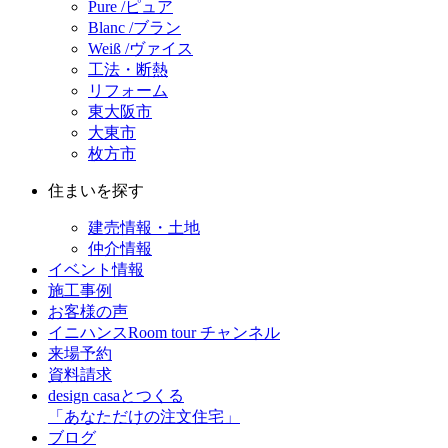
Pure /ピュア
Blanc /ブラン
Weiß /ヴァイス
工法・断熱
リフォーム
東大阪市
大東市
枚方市
住まいを探す
建売情報・土地
仲介情報
イベント情報
施工事例
お客様の声
イニハンスRoom tour チャンネル
来場予約
資料請求
design casaとつくる
「あなただけの注文住宅」
ブログ