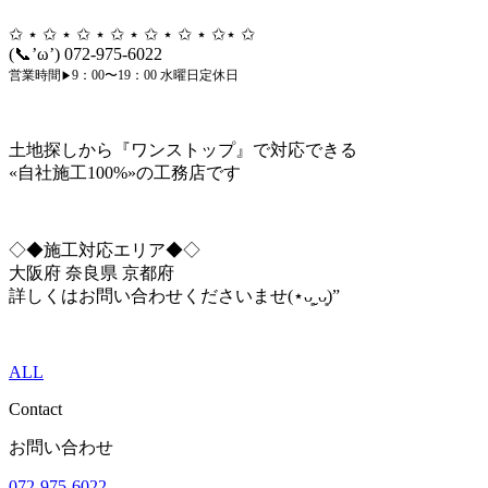
✩ ⋆ ✩ ⋆ ✩ ⋆ ✩ ⋆ ✩ ⋆ ✩ ⋆ ✩⋆ ✩
(📞’ω’) 072-975-6022
営業時間
9：00〜19：00
水曜日定休日
▶︎
土地探しから『ワンストップ』で対応できる
«自社施工100%»の工務店です
◇◆施工対応エリア◆◇
大阪府 奈良県 京都府
詳しくはお問い合わせくださいませ(⋆ᴗ͈ˬᴗ͈)”
ALL
Contact
お問い合わせ
072-975-6022