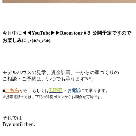
今月中に
◀︎◀︎YouTube▶︎▶︎Room tour #３ 公開予定ですので
お楽しみにぃ(๑>◡<๑)
モデルハウスの見学、資金計画、一からの家づくりの
ご相談・ご予約は、いつでも承ります✎*。
LINE
こちら
・
■
から、もしくは
お電話
にて承ります。
※携帯電話の方は、下記の追従ボタンからお問合せ可能です。
それでは
Bye until then.