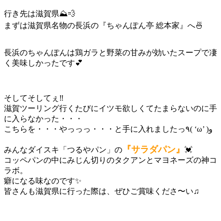
行き先は滋賀県⛰💨
まずは滋賀県名物の長浜の『ちゃんぽん亭 総本家』へ🍜
長浜のちゃんぽんは鶏ガラと野菜の甘みが効いたスープで凄
く美味しかったです💕
そしてそしてぇ‼️
滋賀ツーリング行くたびにイツモ欲しくてたまらないのに手
に入らなかった・・・
こちらを・・・やっっっ・・・と手に入れましたっ٩( ‘ω’ )و
『サラダパン』
みんなダイスキ「つるやパン」の
💓
コッペパンの中にみじん切りのタクアンとマヨネーズの神コ
ラボ。
癖になる味なのです✨
皆さんも滋賀県に行った際は、ぜひご賞味くださ〜い♫