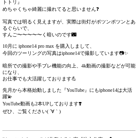
トトリ』
めちゃくちゃ綺麗に撮れてると思いません❓
写真では明るく見えますが、実際は街灯がポツンポツンとあ
るぐらいで、
すんご〜〜〜〜〜く暗いのです🌃
10月に iphone14 pro max を購入しまして、
今回のツーリングの写真はiphone14で撮影しています📷✨
暗所での撮影や手ブレ機能の向上、4k動画の撮影などが可能
になり、
お仕事でも大活躍しております💪
先月から本格始動しました『YouTube』にもiphone14は大活
躍💫
YouTube動画も2本UPしております❣️
ぜひ、ご覧ください( ´∀｀)