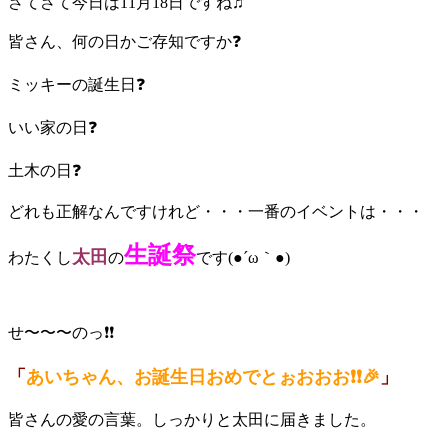
さてさて今日は11月18日ですね♫
皆さん、何の日かご存知ですか❓
ミッキーの誕生日❓
いい家の日❓
土木の日❓
どれも正解なんですけれど・・・一番のイベントは・・・
生誕祭
太田
わたくし
の
です(●´ω｀●)
せ〜〜〜のっ❗️❗️
「
あいちゃん、お誕生日おめでとぉおおお❗️❗️🎉
」
皆さんの愛の言葉。しっかりと太田に届きました。