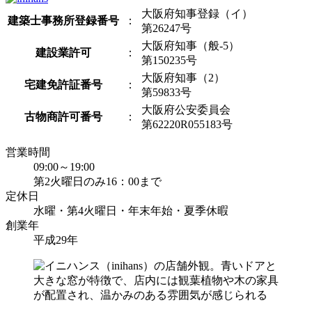
大阪府知事登録（イ）
建築士事務所登録番号
：
第26247号
大阪府知事（般-5）
建設業許可
：
第150235号
大阪府知事（2）
宅建免許証番号
：
第59833号
大阪府公安委員会
古物商許可番号
：
第62220R055183号
営業時間
09:00～19:00
第2火曜日のみ16：00まで
定休日
水曜・第4火曜日・年末年始・夏季休暇
創業年
平成29年