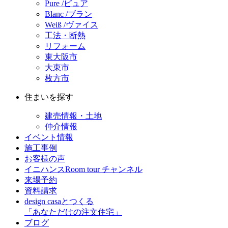
Pure /ピュア
Blanc /ブラン
Weiß /ヴァイス
工法・断熱
リフォーム
東大阪市
大東市
枚方市
住まいを探す
建売情報・土地
仲介情報
イベント情報
施工事例
お客様の声
イニハンスRoom tour チャンネル
来場予約
資料請求
design casaとつくる
「あなただけの注文住宅」
ブログ