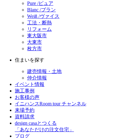
Pure /ピュア
Blanc /ブラン
Weiß /ヴァイス
工法・断熱
リフォーム
東大阪市
大東市
枚方市
住まいを探す
建売情報・土地
仲介情報
イベント情報
施工事例
お客様の声
イニハンスRoom tour チャンネル
来場予約
資料請求
design casaとつくる
「あなただけの注文住宅」
ブログ