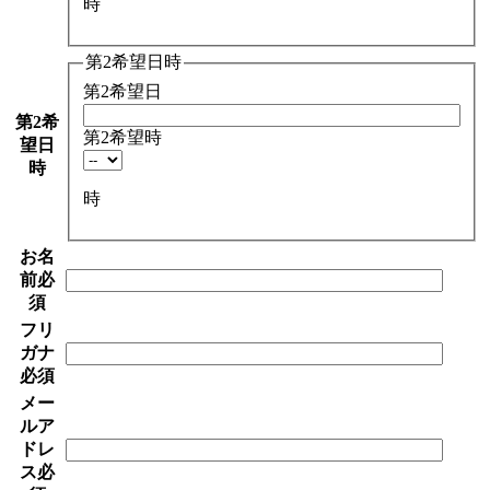
時
第2希望日時
第2希望日
第2希
第2希望時
望日
時
時
お名
前
必
須
フリ
ガナ
必須
メー
ルア
ドレ
ス
必