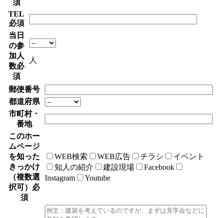
須
TEL
必須
当日
の参
加人
人
数
必
須
郵便番号
都道府県
市町村・
番地
このホー
ムページ
を知った
WEB検索
WEB広告
チラシ
イベント
きっかけ
知人の紹介
建設現場
Facebook
（複数選
Instagram
Youtube
択可）
必
須