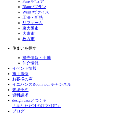
Pure /ピュア
Blanc /ブラン
Weiß /ヴァイス
工法・断熱
リフォーム
東大阪市
大東市
枚方市
住まいを探す
建売情報・土地
仲介情報
イベント情報
施工事例
お客様の声
イニハンスRoom tour チャンネル
来場予約
資料請求
design casaとつくる
「あなただけの注文住宅」
ブログ