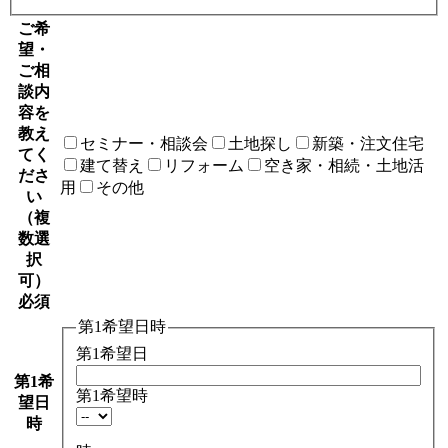
ご希
望・
ご相
談内
容を
教え
セミナー・相談会
土地探し
新築・注文住宅
てく
建て替え
リフォーム
空き家・相続・土地活
ださ
用
その他
い
（複
数選
択
可）
必須
第1希望日時
第1希望日
第1希
第1希望時
望日
時