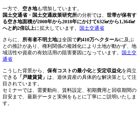
一方で、
空き地
も増加しています。
国土交通省・国土交通政策研究所
の分析では、
世帯が保有す
る空き地面積が2008年から2018年にかけて632㎢から1,364㎢
へと約2倍以上
に拡大しています。
国土交通省
さらに、
所有者不明土地
は全国で
約410万ヘクタール
に及ぶ
との推計があり、権利関係の複雑化により土地が動かず、地
域活性や資産の有効活用の阻害要因になっています。
国土交
通省
こうした背景から、
保有コストの最小化
と
安定収益化
を両立
できる
「戸建賃貸」
は、遊休資産の具体的な解決策として注
目されています。
セミナーでは、需要動向、賃料設定、初期費用と回収期間の
目安まで、最新データと実例をもとに丁寧にご説明いたしま
す。