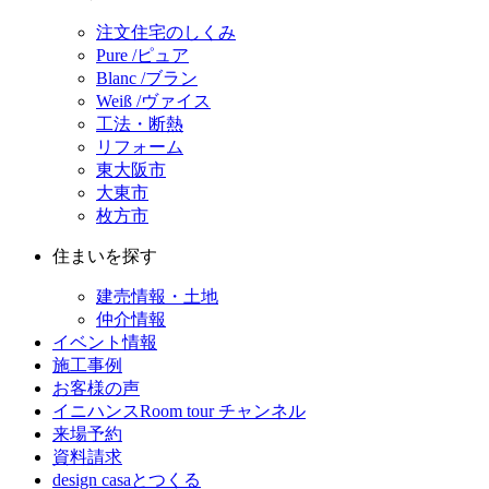
注文住宅のしくみ
Pure /ピュア
Blanc /ブラン
Weiß /ヴァイス
工法・断熱
リフォーム
東大阪市
大東市
枚方市
住まいを探す
建売情報・土地
仲介情報
イベント情報
施工事例
お客様の声
イニハンスRoom tour チャンネル
来場予約
資料請求
design casaとつくる