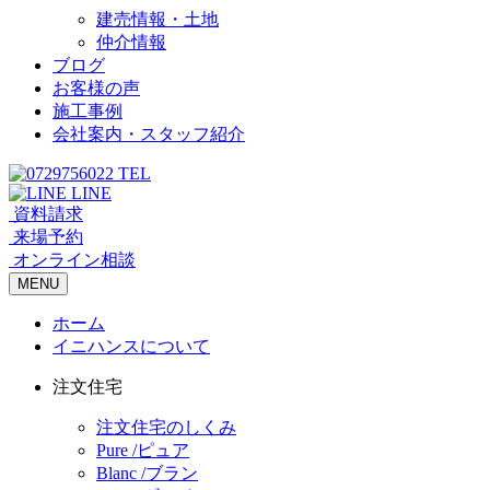
建売情報・土地
仲介情報
ブログ
お客様の声
施工事例
会社案内・スタッフ紹介
TEL
LINE
資料請求
来場予約
オンライン相談
MENU
ホーム
イニハンスについて
注文住宅
注文住宅のしくみ
Pure /ピュア
Blanc /ブラン