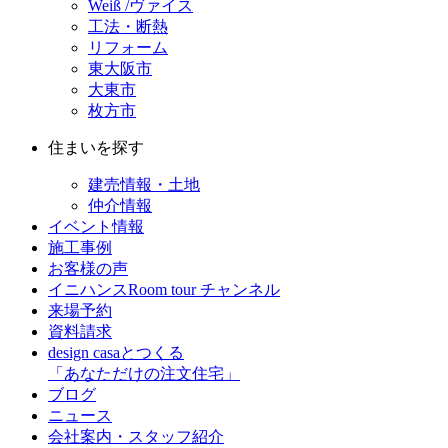
Weiß /ヴァイス
工法・断熱
リフォーム
東大阪市
大東市
枚方市
住まいを探す
建売情報・土地
仲介情報
イベント情報
施工事例
お客様の声
イニハンスRoom tour チャンネル
来場予約
資料請求
design casaとつくる
「あなただけの注文住宅」
ブログ
ニュース
会社案内・スタッフ紹介