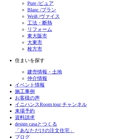
Pure /ピュア
Blanc /ブラン
Weiß /ヴァイス
工法・断熱
リフォーム
東大阪市
大東市
枚方市
住まいを探す
建売情報・土地
仲介情報
イベント情報
施工事例
お客様の声
イニハンスRoom tour チャンネル
来場予約
資料請求
design casaとつくる
「あなただけの注文住宅」
ブログ