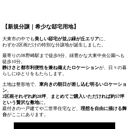
【新規分譲｜希少な邸宅用地】
大東市の中でも
美しい邸宅が並ぶ緑が丘エリア
に、
わずか2区画だけの特別な分譲地が誕生しました。
最寄りのJR野崎駅まで徒歩9分、緑豊かな大東中央公園へも
徒歩10分。
静けさと都市利便性を兼ね備えたロケーション
が、日々の暮
らしにゆとりをもたらします。
土地は整形地で、
東向きの朝日が差し込む明るいロケーショ
ン
。
2区画それぞれ約28坪
、
まとめてご購入いただければ約57坪
という贅沢な敷地
に。
庭付きの一戸建てや二世帯住宅など、
理想を自由に描ける舞
台
がここにあります。