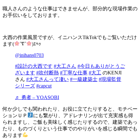
職人さんのような仕事はできませんが、部分的な現場作業の
お手伝いをしております。
大西の作業風景ですが、イニハンスTikTokでもご覧いただけ
ます(
´∇`
)ｴﾍｯ
@inihans0703
#設計の大西です
#大工さん
#今日もありがとうご
ざいます
#吹付断熱
#丁寧な仕事
#大工
のKENJI
さん
#大工さんって凄い
#一級建築士
#現場監督
シリーズ
#capcut
♬ 勇者 – YOASOBI
何か少しでも関われたり、お役に立てたりすると、モチベー
ションＵＰ
にも繋がり、アドレナリンが出て充実感も得
られますし、ご飯も美味しく感じたりするので、建築であっ
たり、ものづくりという仕事でのやりがいを感じる瞬間でも
あります