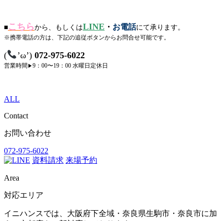
こちら
LINE
・
お電話
■
から、もしくは
にて承ります。
※携帯電話の方は、下記の追従ボタンからお問合せ可能です。
(
’ω’)
072-975-6022
営業時間
9：00〜19：00
水曜日定休日
▶︎
ALL
Contact
お問い合わせ
072-975-6022
資料請求
来場予約
Area
対応エリア
イニハンスでは、大阪府下全域・奈良県生駒市・奈良市に加