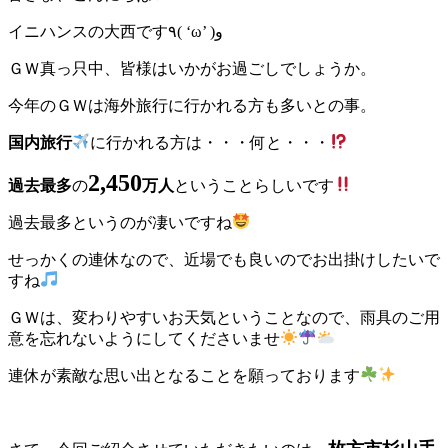
イニハンスの大西です٩( ‘ω’ )و
ＧＷ真っ只中、皆様はいかがお過ごしでしょうか。
今年のＧＷは海外旅行に行かれる方も多いとの事。
国内旅行
に行かれる方は・・・何と・・・
2,450
過去最多
の
万人
ということらしいです
過去最多というのが凄いですね
せっかくの連休なので、近場でも良いのでお出掛けしたいで
すね
ＧＷは、変わりやすいお天気ということなので、雨具のご用
意を忘れないようにしてくださいませ
連休が素敵な思い出となることを願っております