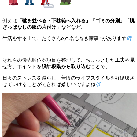
例えば
「靴を並べる・下駄箱へ入れる」「ゴミの分別」「脱
ぎっぱなしの服の片付け」
などなど、
生活をする上で、たくさんの“ 名もなき家事 ”があります
それらの優先順位や項目を整理して、ちょっとした
工夫
や
見
せ方
、ポイントを
設計段階から取り込む
ことで、
日々のストレスを減らし、普段のライフスタイルを好循環さ
せていけることができれば嬉しいですよね