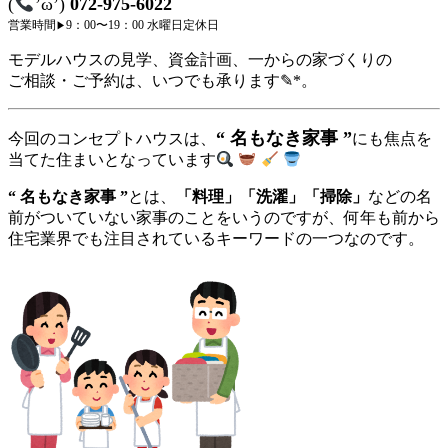
(
’ω’)
072-975-6022
営業時間
9：00〜19：00
水曜日定休日
▶︎
モデルハウスの見学、資金計画、一からの家づくりの
ご相談・ご予約は、いつでも承ります✎*。
“ 名もなき家事 ”
今回のコンセプトハウスは、
にも焦点を
当てた住まいとなっています
“ 名もなき家事 ”
とは、
「料理」「洗濯」「掃除」
などの名
前がついていない家事のことをいうのですが、何年も前から
住宅業界でも注目されているキーワードの一つなのです。