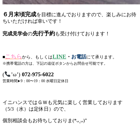
６月末頃完成
を目標に進んでおりますので、楽しみにお待
ちいただければ幸いです！
先行予約
完成見学会
の
も受け付けております！
こちら
LINE
・
お電話
■
から、もしくは
にて承ります。
※携帯電話の方は、下記の追従ボタンからお問合せ可能です。
(
’ω’)
072-975-6022
営業時間
9：00〜19：00
水曜日定休日
▶︎
イニハンスではＧＷも元気に楽しく営業しております
（5/3（水）は定休日）ので、
個別相談会もお待ちしておりま(*ᴗˬᴗ)”