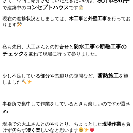
枚方市杉山手
さて、今回ご紹介させていただきたいのは、
コンセプトハウス
で建築中の
です
現在の進捗状況としましては、
木工事
と
外壁工事
を行ってお
ります
防水工事
断熱工事の
私も先日、大工さんとの打合せと
や
チェック
を兼ねて現場に行って参りました。
断熱施工
少し不足している部分や窓廻りの隙間など、
を施
しました
事務所で集中して作業をしているときも楽しいのですが🗒ᝰ
✍️
現場での大工さんとのやりとり、ちょっとした
現場作業
も負
けず劣らず
凄く楽しい
なと思います