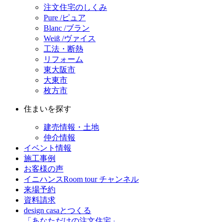
注文住宅のしくみ
Pure /ピュア
Blanc /ブラン
Weiß /ヴァイス
工法・断熱
リフォーム
東大阪市
大東市
枚方市
住まいを探す
建売情報・土地
仲介情報
イベント情報
施工事例
お客様の声
イニハンスRoom tour チャンネル
来場予約
資料請求
design casaとつくる
「あなただけの注文住宅」